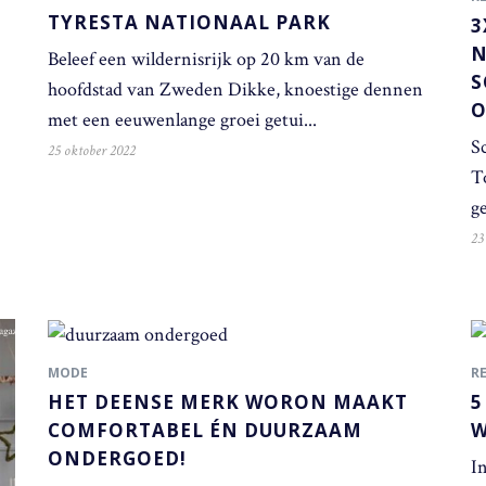
TYRESTA NATIONAAL PARK
3
N
Beleef een wildernisrijk op 20 km van de
S
hoofdstad van Zweden Dikke, knoestige dennen
O
met een eeuwenlange groei getui...
Sc
25 oktober 2022
To
ge
23
MODE
R
HET DEENSE MERK WORON MAAKT
5
COMFORTABEL ÉN DUURZAAM
W
ONDERGOED!
I