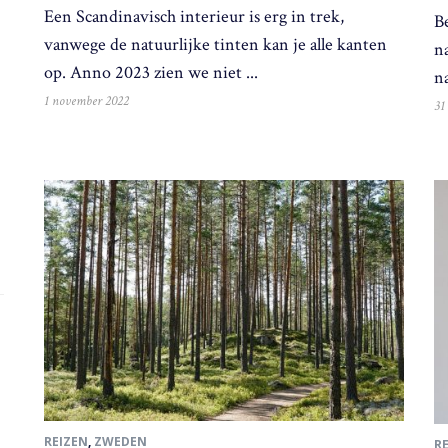
Een Scandinavisch interieur is erg in trek,
B
vanwege de natuurlijke tinten kan je alle kanten
n
op. Anno 2023 zien we niet ...
n
1 november 2022
31
REIZEN
,
ZWEDEN
R