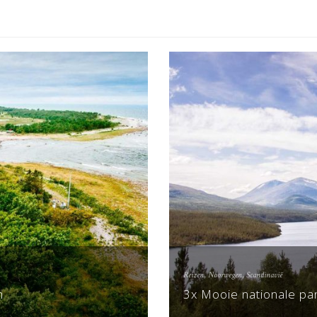
Reizen
,
Noorwegen
,
Scandinavië
n
3x Mooie nationale p