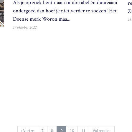
Als je op zoek bent naar comfortabel én duurzaam
re
ondergoed dan hoef je niet verder te zoeken! Het
Z
Deense merk Woron maa...
18
19 oktober 2022
(
‹
Vorige
7
8
9
10
11
Volgende
›