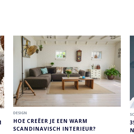
DESIGN
S
HOE CREËER JE EEN WARM
M
3
SCANDINAVISCH INTERIEUR?
N