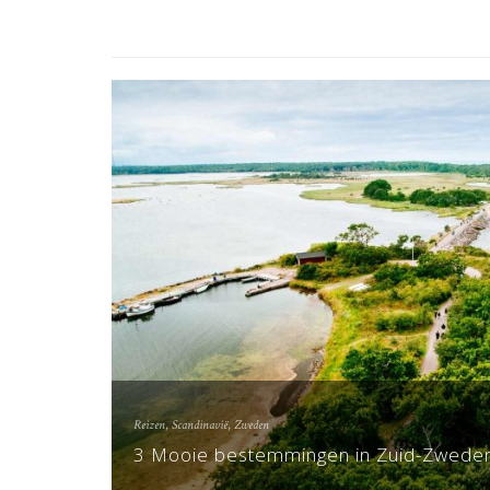
Reizen
,
Scandinavië
,
Zweden
3 Mooie bestemmingen in Zuid-Zwede