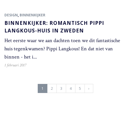
DESIGN
,
BINNENKIJKER
BINNENKIJKER: ROMANTISCH PIPPI
LANGKOUS-HUIS IN ZWEDEN
Het eerste waar we aan dachten toen we dit fantastische
huis tegenkwamen? Pippi Langkous! En dat niet van
binnen - het i...
1 februari 2017
(
1
2
3
4
5
›
c
u
r
r
e
n
t
)