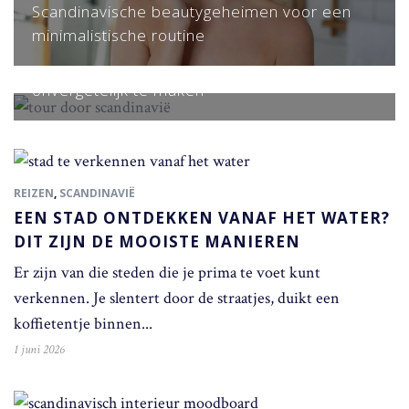
Scandinavische beautygeheimen voor een
minimalistische routine
Reizen
10 Tips om je roadtrip door Scandinavië
onvergetelijk te maken
REIZEN
,
SCANDINAVIË
EEN STAD ONTDEKKEN VANAF HET WATER?
DIT ZIJN DE MOOISTE MANIEREN
Er zijn van die steden die je prima te voet kunt
verkennen. Je slentert door de straatjes, duikt een
koffietentje binnen...
1 juni 2026