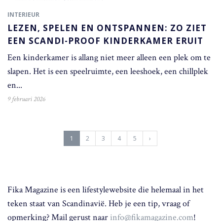
INTERIEUR
LEZEN, SPELEN EN ONTSPANNEN: ZO ZIET
EEN SCANDI-PROOF KINDERKAMER ERUIT
Een kinderkamer is allang niet meer alleen een plek om te
slapen. Het is een speelruimte, een leeshoek, een chillplek
en...
9 februari 2026
(
1
2
3
4
5
›
c
u
r
r
e
Fika Magazine is een lifestylewebsite die helemaal in het
n
t
teken staat van Scandinavië. Heb je een tip, vraag of
)
opmerking? Mail gerust naar
info@fikamagazine.com
!