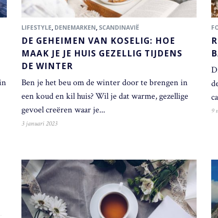
LIFESTYLE
,
DENEMARKEN
,
SCANDINAVIË
F
N
DE GEHEIMEN VAN KOSELIG: HOE
R
MAAK JE JE HUIS GEZELLIG TIJDENS
B
DE WINTER
D
in
Ben je het beu om de winter door te brengen in
d
een koud en kil huis? Wil je dat warme, gezellige
ca
gevoel creëren waar je...
9 
3 januari 2023