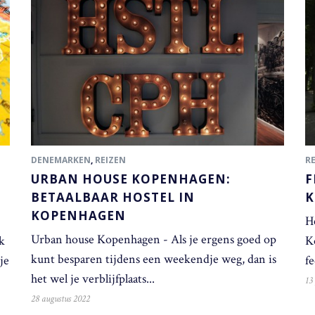
DENEMARKEN
,
REIZEN
R
URBAN HOUSE KOPENHAGEN:
F
BETAALBAAR HOSTEL IN
K
KOPENHAGEN
H
Urban house Kopenhagen - Als je ergens goed op
k
K
kunt besparen tijdens een weekendje weg, dan is
je
fe
het wel je verblijfplaats...
13
28 augustus 2022