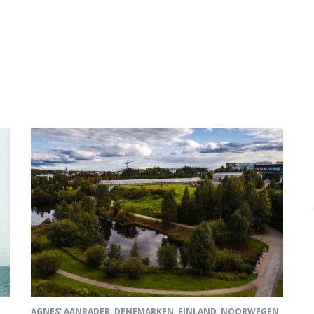
AGNES' AANRADER
,
DENEMARKEN
,
FINLAND
,
NOORWEGEN
,