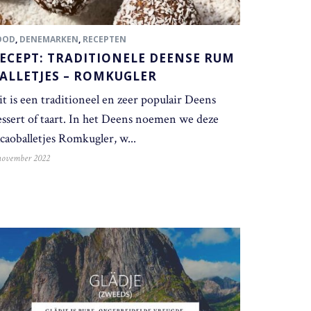
OOD
,
DENEMARKEN
,
RECEPTEN
ECEPT: TRADITIONELE DEENSE RUM
ALLETJES – ROMKUGLER
it is een traditioneel en zeer populair Deens
essert of taart. In het Deens noemen we deze
caoballetjes Romkugler, w...
november 2022