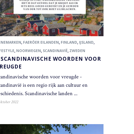
ENEMARKEN
,
FAERÖER EILANDEN
,
FINLAND
,
IJSLAND
,
FESTYLE
,
NOORWEGEN
,
SCANDINAVIË
,
ZWEDEN
 SCANDINAVISCHE WOORDEN VOOR
REUGDE
candinavische woorden voor vreugde -
andinavië is een regio rijk aan cultuur en
schiedenis. Scandinavische landen ...
oktober 2022