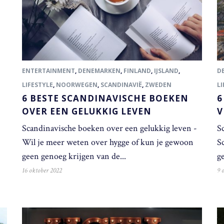
ENTERTAINMENT
,
DENEMARKEN
,
FINLAND
,
IJSLAND
,
D
LIFESTYLE
,
NOORWEGEN
,
SCANDINAVIË
,
ZWEDEN
LI
6 BESTE SCANDINAVISCHE BOEKEN
6
OVER EEN GELUKKIG LEVEN
V
Scandinavische boeken over een gelukkig leven -
S
Wil je meer weten over hygge of kun je gewoon
Sc
geen genoeg krijgen van de...
ge
16 oktober 2022
9 