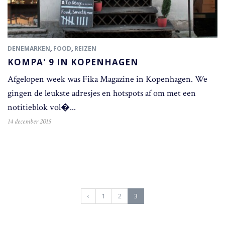
DENEMARKEN
,
FOOD
,
REIZEN
KOMPA' 9 IN KOPENHAGEN
Afgelopen week was Fika Magazine in Kopenhagen. We
gingen de leukste adresjes en hotspots af om met een
notitieblok vol�...
14 december 2015
(
‹
1
2
3
c
u
r